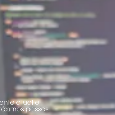
ente atual e
róximos passos