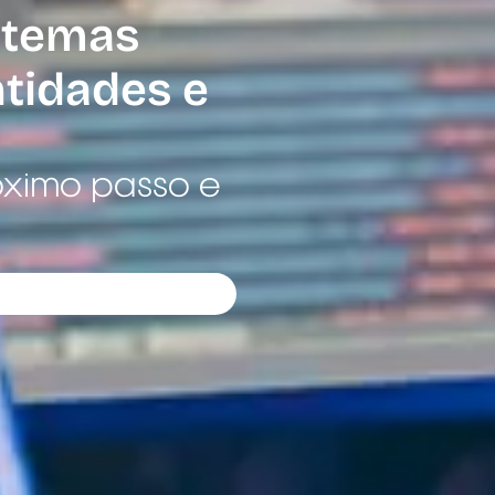
stemas
ntidades e
óximo passo e