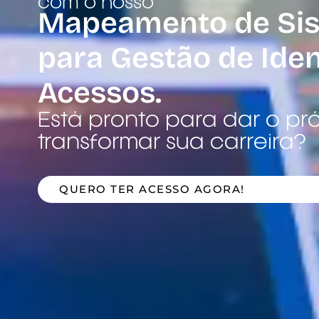
com o nosso
Mapeamento de Si
para Gestão de Ide
Acessos.
Está pronto para dar o pr
transformar sua carreira?
QUERO TER ACESSO AGORA!