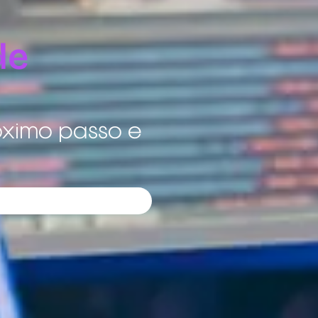
de
óximo passo e