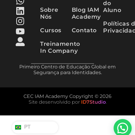
do
Sobre
Blog IAM
Aluno
Nós
Academy
Políticas 
Cursos
Contato
Privacida
Treinamento
In Company
Primeiro Centro de Educação Global em
Segurança para Identidades.
CEC IAM Academy Copyright © 2026
Site desenvolvido por
ID7Studio
.
EN
PT
ES