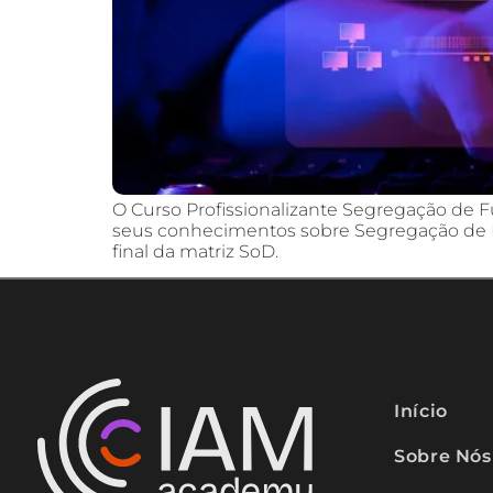
O Curso Profissionalizante Segregação de 
seus conhecimentos sobre Segregação de Fu
final da matriz SoD.
Início
Sobre Nós