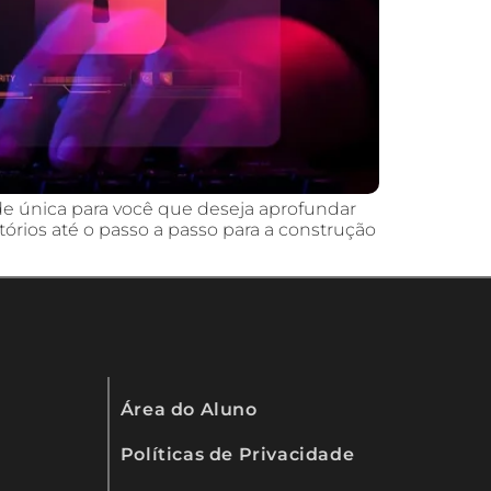
de única para você que deseja aprofundar
rios até o passo a passo para a construção
Área do Aluno
Políticas de Privacidade