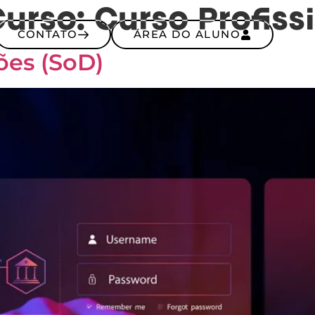
Curso:
Curso Profiss
CONTATO
ÁREA DO ALUNO
ões (SoD)