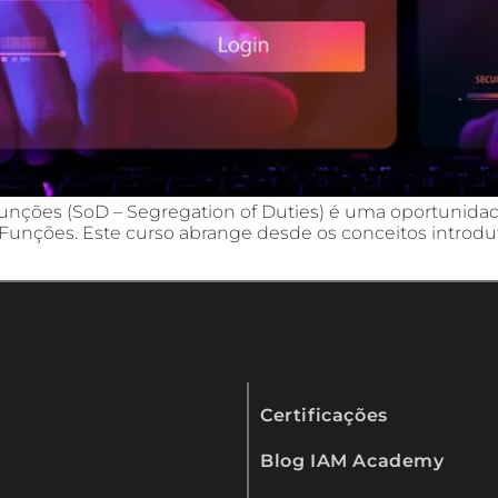
Funções (SoD – Segregation of Duties) é uma oportunida
nções. Este curso abrange desde os conceitos introdutó
Certificações
Blog IAM Academy