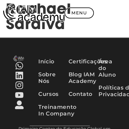
Raphael
MENU
Saraiva
Início
Certificações
Área
do
Sobre
Blog IAM
Aluno
Nós
Academy
Políticas 
Cursos
Contato
Privacida
Treinamento
In Company
Primeiro Centro de Educação Global em